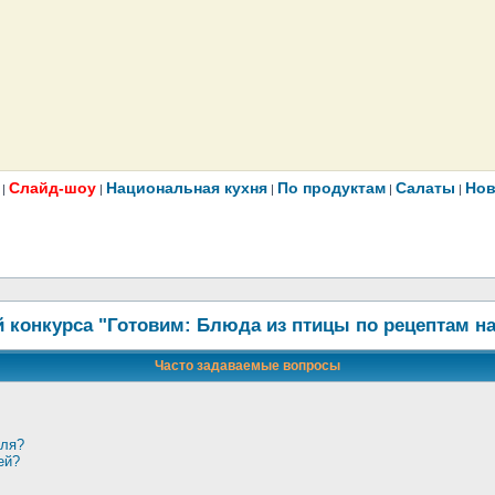
Слайд-шоу
Национальная кухня
По продуктам
Салаты
Нов
|
|
|
|
|
 конкурса "Готовим: Блюда из птицы по рецептам н
Часто задаваемые вопросы
оля?
ей?