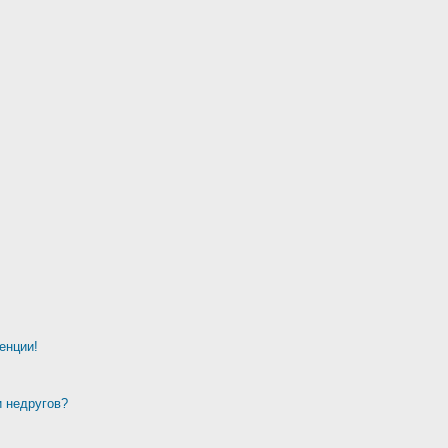
енции!
и недругов?