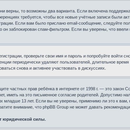
они верны, то возможны два варианта. Если включена поддержка
ференциях требуется, чтобы все новые учётные записи были ак
трации. Если вам было прислано email-сообщение, следуйте по
о он заблокирован спам-фильтром. Если вы уверены, что ввели 
егистрации, проверьте свои имя и пароль и попробуйте войти с
ренции периодически удаляют пользователей, длительное врем
ваться снова и активнее участвовать в дискуссиях.
 защите частных прав ребёнка в интернете от 1998 г. — это зако
, иметь на это письменное согласие родителей. Допустимо нал
младше 13 лет. Если вы не уверены, применимо ли это к вам, 
атите внимание, что phpBB Group не может давать рекомендаци
ет юридической силы.