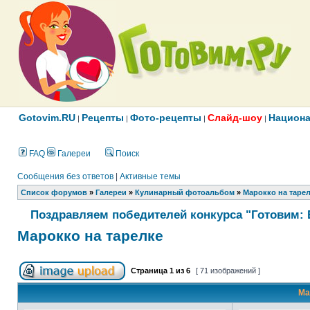
Gotovim.RU
Рецепты
Фото-рецепты
Слайд-шоу
Национа
|
|
|
|
FAQ
Галереи
Поиск
Сообщения без ответов
|
Активные темы
Список форумов
»
Галереи
»
Кулинарный фотоальбом
»
Марокко на таре
Поздравляем победителей конкурса "Готовим: 
Марокко на тарелке
Страница
1
из
6
[ 71 изображений ]
Ма