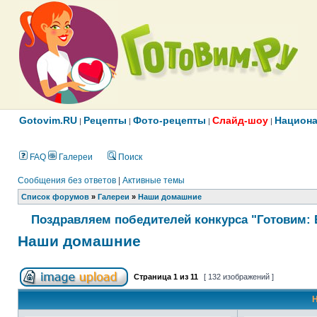
Gotovim.RU
Рецепты
Фото-рецепты
Слайд-шоу
Национа
|
|
|
|
FAQ
Галереи
Поиск
Сообщения без ответов
|
Активные темы
Список форумов
»
Галереи
»
Наши домашние
Поздравляем победителей конкурса "Готовим: 
Наши домашние
Страница
1
из
11
[ 132 изображений ]