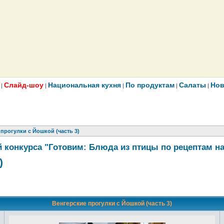
Слайд-шоу
Национальная кухня
По продуктам
Салаты
Нов
|
|
|
|
|
прогулки с Йошкой (часть 3)
 конкурса "Готовим: Блюда из птицы по рецептам н
)
Венгерские прогулки с Йошкой (часть 3)