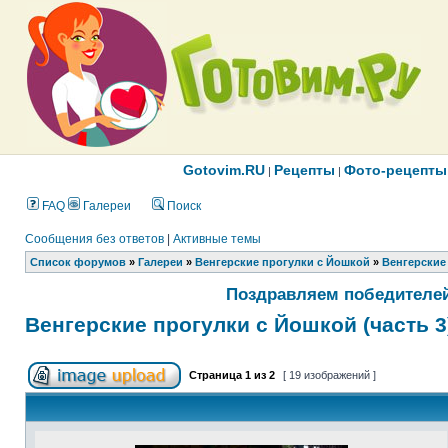
Gotovim.RU
Рецепты
Фото-рецепты
|
|
FAQ
Галереи
Поиск
Сообщения без ответов
|
Активные темы
Список форумов
»
Галереи
»
Венгерские прогулки с Йошкой
»
Венгерские 
Поздравляем победителей
Венгерские прогулки с Йошкой (часть 3
Страница
1
из
2
[ 19 изображений ]