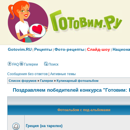
Gotovim.RU
Рецепты
Фото-рецепты
Слайд-шоу
Национа
|
|
|
|
FAQ
Галереи
Поиск
Сообщения без ответов
|
Активные темы
Список форумов
»
Галереи
»
Кулинарный фотоальбом
Поздравляем победителей конкурса "Готовим: 
Фотоальбом с под-альбомами
Греция (на тарелке)