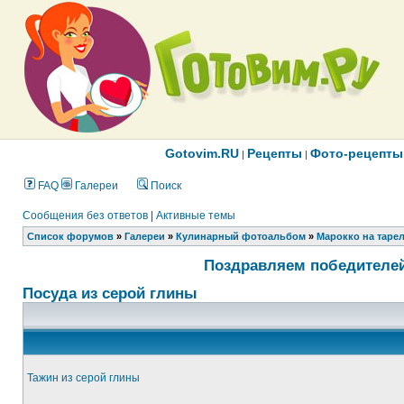
Gotovim.RU
Рецепты
Фото-рецепты
|
|
FAQ
Галереи
Поиск
Сообщения без ответов
|
Активные темы
Список форумов
»
Галереи
»
Кулинарный фотоальбом
»
Марокко на таре
Поздравляем победителей
Посуда из серой глины
Тажин из серой глины