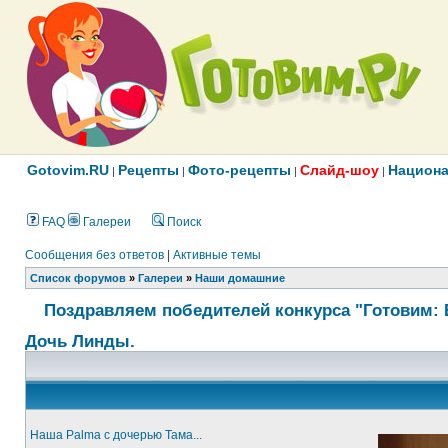
Gotovim.RU
Рецепты
Фото-рецепты
Слайд-шоу
Национа
|
|
|
|
FAQ
Галереи
Поиск
Сообщения без ответов
|
Активные темы
Список форумов
»
Галереи
»
Наши домашние
Поздравляем победителей конкурса "Готовим: 
Дочь Линды.
Наша Palma с дочерью Тама...