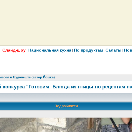
Слайд-шоу
Национальная кухня
По продуктам
Салаты
Нов
|
|
|
|
|
месел в Будапеште (автор Йошка)
 конкурса "Готовим: Блюда из птицы по рецептам н
Подробности