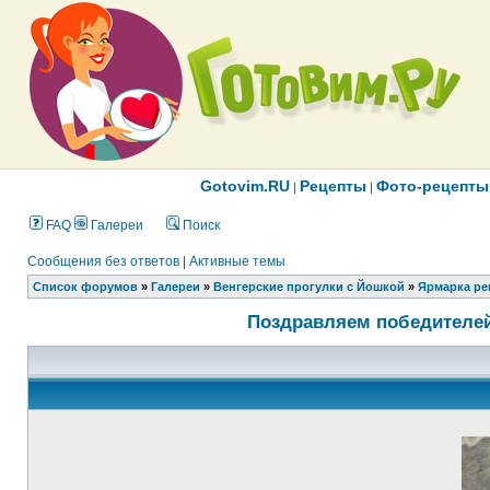
Gotovim.RU
Рецепты
Фото-рецепты
|
|
FAQ
Галереи
Поиск
Сообщения без ответов
|
Активные темы
Список форумов
»
Галереи
»
Венгерские прогулки с Йошкой
»
Ярмарка ре
Поздравляем победителей