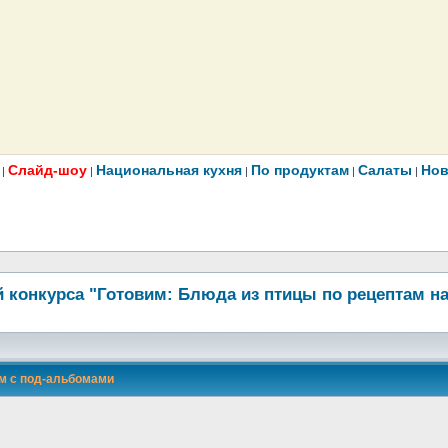
Слайд-шоу
Национальная кухня
По продуктам
Салаты
Нов
|
|
|
|
|
 конкурса "Готовим: Блюда из птицы по рецептам н
м с под-альбомами