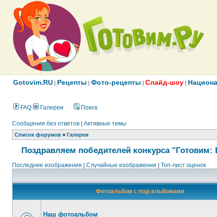
Gotovim.RU
Рецепты
Фото-рецепты
Слайд-шоу
Национа
|
|
|
|
FAQ
Галереи
Поиск
Сообщения без ответов
|
Активные темы
Список форумов
»
Галереи
Поздравляем победителей конкурса "Готовим: 
Последние изображения
|
Случайные изображения
|
Топ-лист оценок
Фотоальбом с под-альбомами
Наш фотоальбом