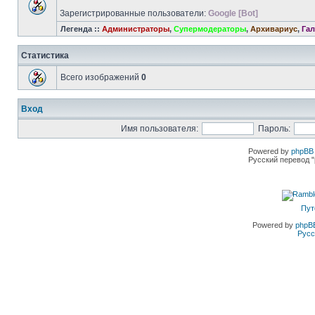
Зарегистрированные пользователи:
Google [Bot]
Легенда ::
Администраторы
,
Супермодераторы
,
Архивариус
,
Гал
Статистика
Всего изображений
0
Вход
Имя пользователя:
Пароль:
Powered by
phpBB 
Русский перевод "
Пут
Powered by
phpB
Русс