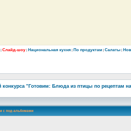
Слайд-шоу
Национальная кухня
По продуктам
Салаты
Нов
|
|
|
|
|
 конкурса "Готовим: Блюда из птицы по рецептам н
м с под-альбомами