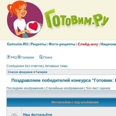
Gotovim.RU
Рецепты
Фото-рецепты
Слайд-шоу
Национа
|
|
|
|
FAQ
Галереи
Поиск
Сообщения без ответов
|
Активные темы
Список форумов
»
Галереи
Поздравляем победителей конкурса "Готовим: 
Последние изображения
|
Случайные изображения
|
Топ-лист оценок
Фотоальбом с под-альбомами
Наш фотоальбом