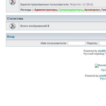
Зарегистрированные пользователи:
Majestic-12 [Bot]
Легенда ::
Администраторы
,
Супермодераторы
,
Архивариус
,
Гал
Статистика
Всего изображений
0
Вход
Имя пользователя:
Пароль:
Powered by
phpBB 
Русский перевод "
Пут
Powered by
phpB
Русс