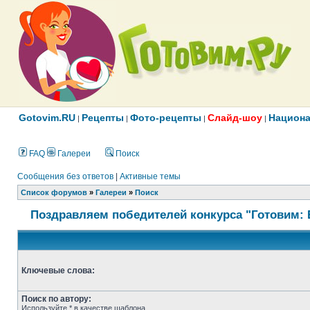
Gotovim.RU
Рецепты
Фото-рецепты
Слайд-шоу
Национа
|
|
|
|
FAQ
Галереи
Поиск
Сообщения без ответов
|
Активные темы
Список форумов
»
Галереи
»
Поиск
Поздравляем победителей конкурса "Готовим: 
Ключевые слова:
Поиск по автору:
Используйте * в качестве шаблона.