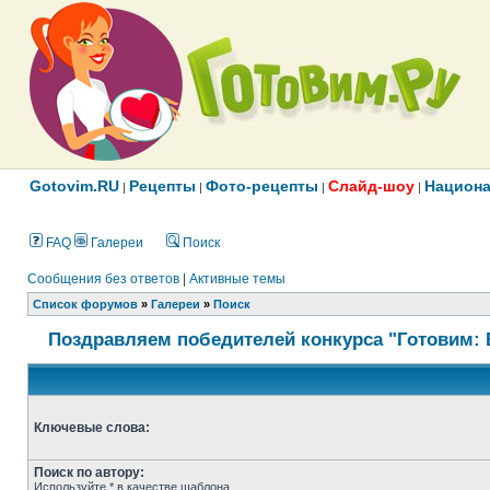
Gotovim.RU
Рецепты
Фото-рецепты
Слайд-шоу
Национа
|
|
|
|
FAQ
Галереи
Поиск
Сообщения без ответов
|
Активные темы
Список форумов
»
Галереи
»
Поиск
Поздравляем победителей конкурса "Готовим: 
Ключевые слова:
Поиск по автору:
Используйте * в качестве шаблона.