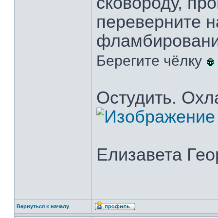
сковороду, про
переверните н
фламбирование
Берегите чёлку
Остудить. Охл
Елизавета Гео
Вернуться к началу