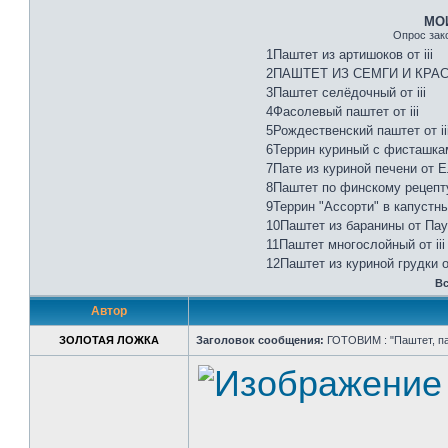
МОИ
Опрос зак
1Паштет из артишоков от iii
2ПАШТЕТ ИЗ СЕМГИ И КРАСН
3Паштет селёдочный от iii
4Фасолевый паштет от iii
5Рождественский паштет от ii
6Террин куриный с фисташкам
7Пате из куриной печени от 
8Паштет по финскому рецепту
9Террин "Ассорти" в капустных
10Паштет из баранины от Па
11Паштет многослойный от iii
12Паштет из куриной грудки 
Вс
Автор
ЗОЛОТАЯ ЛОЖКА
Заголовок сообщения:
ГОТОВИМ : "Паштет, пат