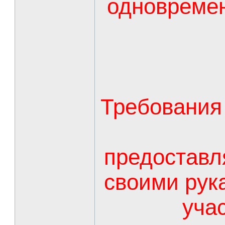
одновреме
Требования 
предоставл
своими рук
уча