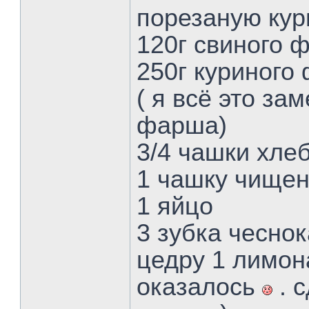
порезаную кур
120г свиного 
250г куриного
( я всё это за
фарша)
3/4 чашки хле
1 чашку чище
1 яйцо
3 зубка чеснок
цедру 1 лимон
оказалось
. 