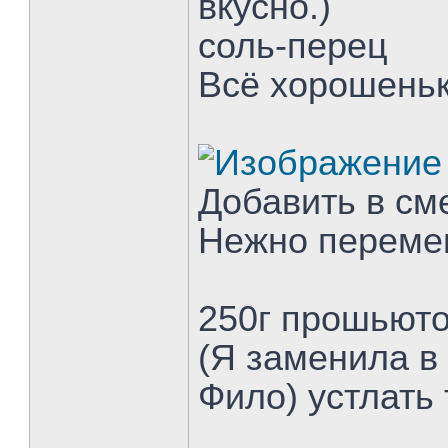
вкусно.)
соль-перец
Всё хорошень
Добавить в см
Нежно переме
250г прошьюто
(Я заменила в
Фило) устлать 