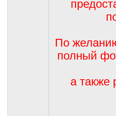
предоста
п
По желани
полный фо
а также 