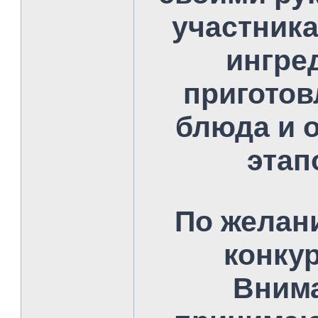
участника
ингре
приготов
блюда и 
этап
По желан
конкур
Внима