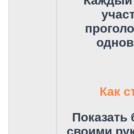
Каждый
учас
проголо
однов
Как с
Показать 
своими ру