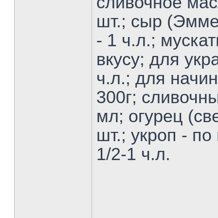
сливочное масл
шт.; сыр (Эмме
- 1 ч.л.; муск
вкусу; для укр
ч.л.; для начи
300г; сливочн
мл; огурец (с
шт.; укроп - по
1/2-1 ч.л.