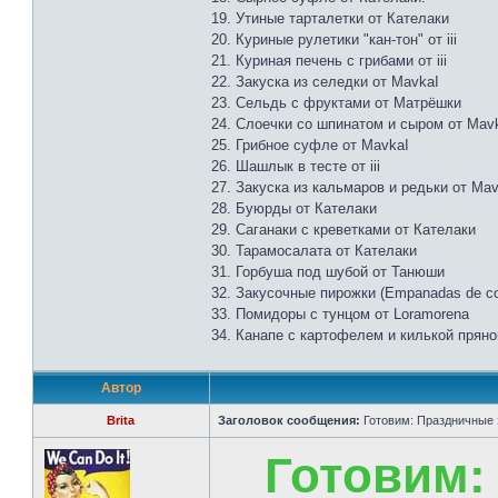
19. Утиные тарталетки от Кателаки
20. Куриные рулетики "кан-тон" от iii
21. Куриная печень с грибами от iii
22. Закуска из селедки от MavkaI
23. Сельдь с фруктами от Матрёшки
24. Слоечки со шпинатом и сыром от Mav
25. Грибное суфле от МavkaI
26. Шашлык в тесте от iii
27. Закуска из кальмаров и редьки от Ma
28. Буюрды от Кателаки
29. Саганаки с креветками от Кателаки
30. Тарамосалата от Кателаки
31. Горбуша под шубой от Танюши
32. Закусочные пирожки (Empanadas de co
33. Помидоры с тунцом от Loramorena
34. Канапе с картофелем и килькой пряног
Автор
Brita
Заголовок сообщения:
Готовим: Праздничные 
Готовим: