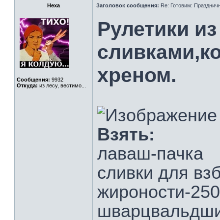
Hexa
Заголовок сообщения:
Re: Готовим: Празднич
Рулетики из
сливками,к
хреном.
Сообщения:
9932
Откуда:
из лесу, вестимо...
Взять:
лаваш-пачка
сливки для вз
жироности-250
шварцвальдшин