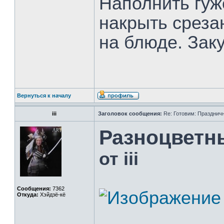
Наполнить гуже
накрыть среза
на блюде. Заку
Вернуться к началу
iii
Заголовок сообщения:
Re: Готовим: Празднич
Разноцветн
от iii
Сообщения:
7362
Откуда:
Хэйдзё-кё