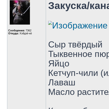
Закуска/кан
Сообщения:
7362
Откуда:
Хэйдзё-кё
Сыр твёрдый
Тыквенное пю
Яйцо
Кетчуп-чили (
Лаваш
Масло растит