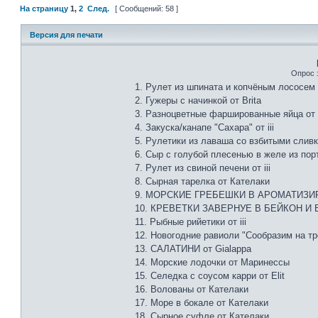
На страницу
1
,
2
След.
[ Сообщений: 58 ]
Версия для печати
Опрос 
1. Рулет из шпината и копчёным лососем 
2. Гужеры с начинкой от Brita
3. Разноцветные фаршированные яйца от i
4. Закуска/канапе "Сахара" от iii
5. Рулетики из лаваша со взбитыми слив
6. Сыр с голубой плесенью в желе из пор
7. Рулет из свиной печени от iii
8. Сырная тарелка от Кателаки
9. МОРСКИЕ ГРЕБЕШКИ В АРОМАТИЗИР
10. КРЕВЕТКИ ЗАВЕРНУЕ В БЕЙКОН И В
11. Рыбные рийетики от iii
12. Новогодние равиоли "Сообразим на тро
13. САЛАТИНИ от Gialappa
14. Морские лодочки от Маринессы
15. Селедка с соусом карри от Elit
16. Волованы от Кателаки
17. Море в бокале от Кателаки
18. Сырное суфле от Кателаки.