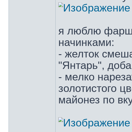
я люблю фарш
начинками:
- желток смеш
"Янтарь", доб
- мелко нареза
золотистого ц
майонез по вк