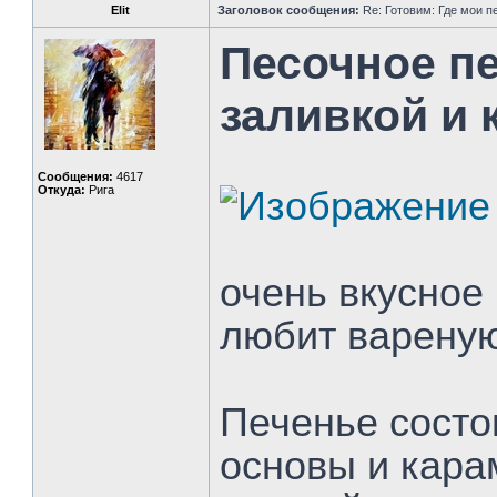
Elit
Заголовок сообщения:
Re: Готовим: Где мои п
Песочное п
заливкой и
Сообщения:
4617
Откуда:
Рига
очень вкусное 
любит вареную
Печенье состои
основы и кара