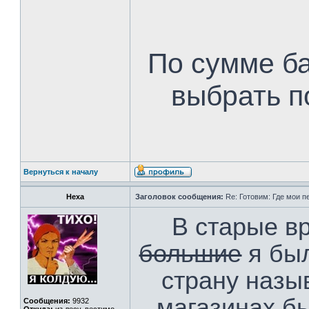
По сумме б
выбрать п
Вернуться к началу
Hexa
Заголовок сообщения:
Re: Готовим: Где мои п
В старые в
большие
я был
страну назы
магазинах б
Сообщения:
9932