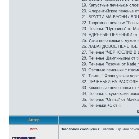
19. Капустные печеньки- слоеч
20. Флорентийское печенье о
21. БРУТТИ МА БУОНИ / BRUT
22. Творожное печенье "Розоч
23. Печенье "Пуговицы" от М
24. ЯДРЕНЫЕ ПЕЧЕНЬКИ от E
25. Ушки-печенюшки с луком и 
26. ЛАВАНДОВОЕ ПЕЧЕНЬЕ о
27. Печенье "ЧЕРНОСЛИВ В
28. Печенье Шампиньоны от t
29. Печенье Розочки от Katie_
30. Овсяные печеньки с изюмо
31. Тюиль " Французская череп
32. ПЕЧЕНЬКИ НА РАССОЛЕ 
33. Кокосовые печенюшки от 
34. Печенье с кусочками шок
35. Печенье "Опята" от Mavka
36. Печеньки +1 от iii
В
Автор
Brita
Заголовок сообщения:
Готовим: Где мои пече