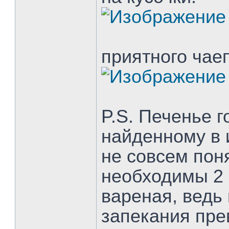
приятного чае
P.S. Печенье г
найденному в и
не совсем пон
необходимы 2 
вареная, ведь
запекания пре