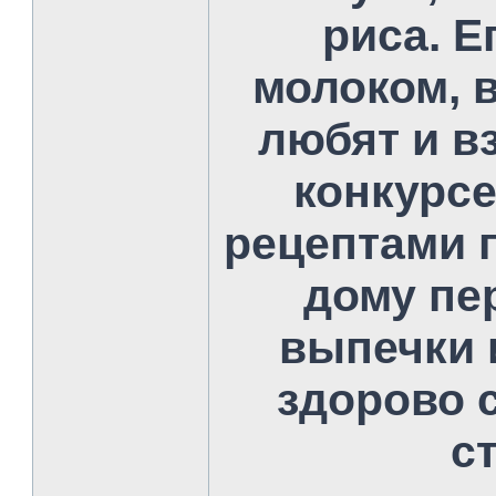
риса. Е
молоком, 
любят и вз
конкурс
рецептами п
дому пе
выпечки и
здорово с
с