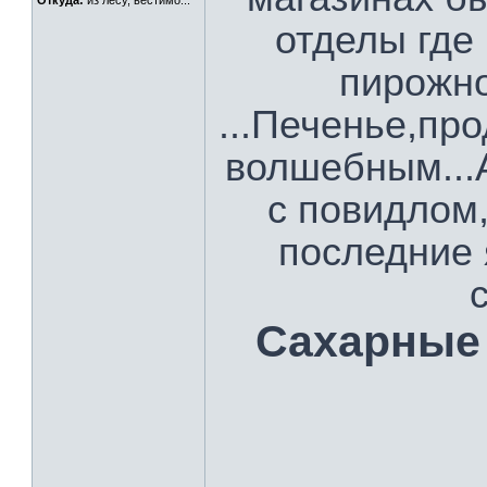
Откуда:
из лесу, вестимо...
отделы где
пирожно
...Печенье,пр
волшебным...А
с повидлом,
последние 
Сахарные 