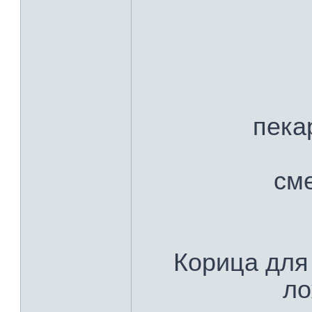
пека
сме
Корица для
ло