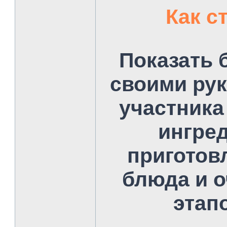
Как с
Показать 
своими ру
участника
ингре
приготовл
блюда и 
этап