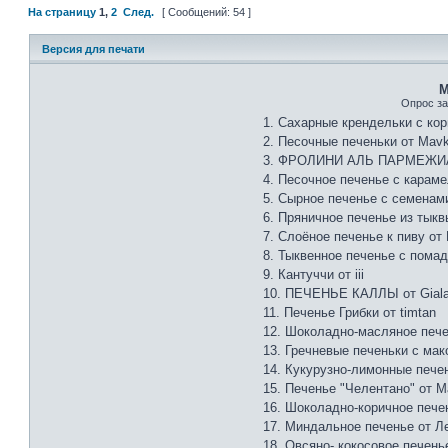
На страницу
1
,
2
След.
[ Сообщений: 54 ]
Версия для печати
М
Опрос за
1. Сахарные крендельки с кор
2. Песочные печеньки от Mavk
3. ФРОЛИНИ АЛЬ ПАРМЕЖИАН
4. Песочное печенье с караме
5. Сырное печенье с семенами 
6. Пряничное печенье из тыквы 
7. Слоёное печенье к пиву от
8. Тыквенное печенье с помадк
9. Кантуччи от iii
10. ПЕЧЕНЬЕ КАЛЛЫ от Gial
11. Печенье Грибки от timtan
12. Шоколадно-масляное пече
13. Гречневые печеньки с мак
14. Кукурузно-лимонные пече
15. Печенье "Челентано" от 
16. Шоколадно-коричное пече
17. Миндальное печенье от Л
18. Овсяно- кокосовое печенье