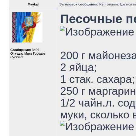
MavkaI
Заголовок сообщения:
Re: Готовим: Где мои п
Песочные п
Сообщения:
3499
200 г майонеза
Откуда:
Мать Городов
Русских
2 яйца;
1 стак. сахара;
250 г маргарин
1/2 чайн.л. с
муки, сколько 