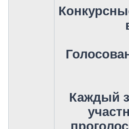
Конкурсны
Голосова
Каждый 
участ
проголос