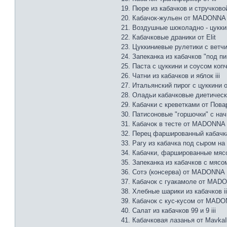
19. Пюре из кабачков и стручковой
20. Кабачок-жульен от MADONNA
21. Воздушные шоколадно - цукки
22. Кабачковые драники от Elit
23. Цуккиниевые рулетики с ветчи
24. Запеканка из кабачков "под пиц
25. Паста с цуккини и соусом копч
26. Чатни из кабачков и яблок iii
27. Итальянский пирог с цуккини о
28. Оладьи кабачковые диетически
29. Кабачки с креветками от Пов
30. Патисоновые "горшочки" с нач
31. Кабачок в тесте от MADONNA
32. Перец фаршированный кабачк
33. Рагу из кабачка под сыром на 
34. Кабачки, фаршированные мя
35. Запеканка из кабачков с мя
36. Сотэ (консерва) от MADONNA
37. Кабачок с гуакамоле от MAD
38. Хлебные шарики из кабачков ii
39. Кабачок с кус-кусом от MAD
40. Салат из кабачков 99 и 9 iii
41. Кабачковая лазанья от MavkaI