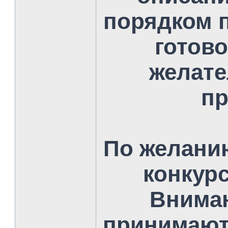
порядком п
готово
желате
пр
По желани
конкурс
Вниман
принимают