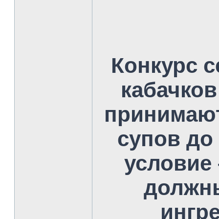
Конкурс с
кабачков
принимают
супов до
условие 
должн
ингр