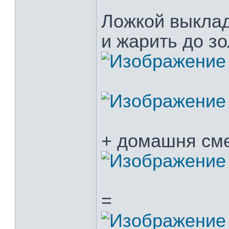
Ложкой выклад
и жарить до зо
+ домашня см
=