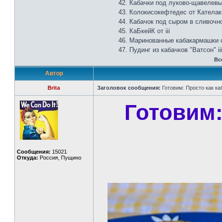
42. Кабачки под луково-щавелев
43. Колокисокефтедес от Кателак
44. Кабачок под сыром в сливочно
45. КаБкейК от iii
46. Маринованные кабакармашк
47. Пудинг из кабачков "Ватсон" ii
Вс
Автор
Brita
Заголовок сообщения:
Готовим: Просто как ка
Готовим:
Сообщения:
15021
Откуда:
Россия, Пущино