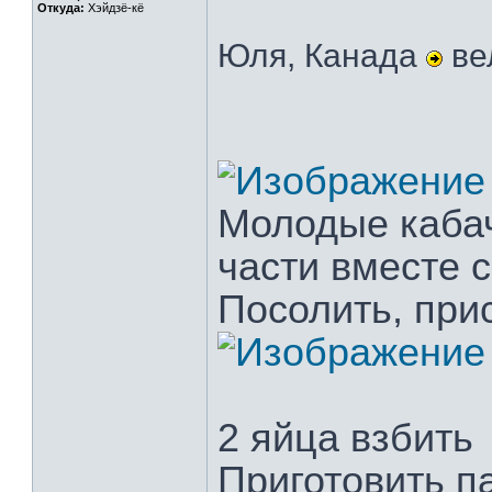
Откуда:
Хэйдзё-кё
Юля, Канада
ве
Молодые кабач
части вместе с
Посолить, при
2 яйца взбить
Приготовить п