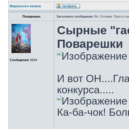
Вернуться к началу
Поварешка
Заголовок сообщения:
Re: Готовим: Просто ка
Сырные "гае
Поварешки
Сообщения:
6634
И вот ОН....Гл
конкурса.....
Ка-ба-чок! Бо