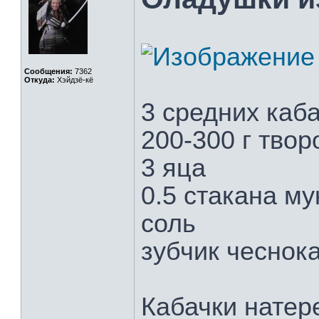
Сообщения:
7362
Откуда:
Хэйдзё-кё
3 средних каба
200-300 г твор
3 яца
0.5 стакана му
соль
зубчик чеснока
Кабачки натере