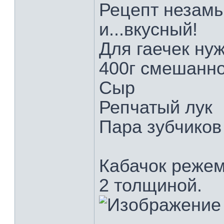
Рецепт незам
и...вкусный!
Для гаечек ну
400г смешанно
Сыр
Репчатый лук
Пара зубчиков
Кабачок режем
2 толщиной.