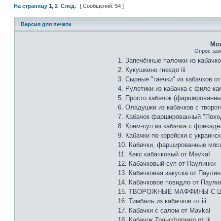
На страницу
1
,
2
След.
[ Сообщений: 54 ]
Версия для печати
Мо
Опрос зак
1. Запечённые палочки из кабачков
2. Кукушкино гнездо iii
3. Сырные "гаечки" из кабачков о
4. Рулетики из кабачка с филе к
5. Просто кабачок (фарширован
6. Оладушки из кабачков с творого
7. Кабачок фаршированный "Походн
8. Крем-суп из кабачка с фрикад
9. Кабачки по-корейски с украинс
10. Кабачки, фаршированные мясо
11. Кекс кабачковый от MavkaI
12. Кабачковый суп от Паулинки
13. Кабачковая закуска от Паулин
14. Кабачковое повидло от Паули
15. ТВОРОЖНЫЕ МАФФИНЫ С ЦУ
16. Тимбаль из кабачков от iii
17. Кабачки с салом от MavkaI
18. Кабачок Трансформер от iii