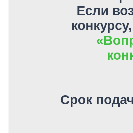
Если во
конкурсу,
«Вопр
кон
Срок пода