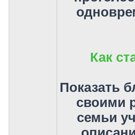
одноврем
Как ст
Показать б
своими 
семьи уч
описани