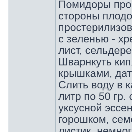
Помидоры пром
стороны плодо
простерилизов
с зеленью - х
лист, сельдере
Шварнкуть кип
крышками, дат
Слить воду в к
литр по 50 гр. 
уксусной эссе
горошком, сем
листик, немног