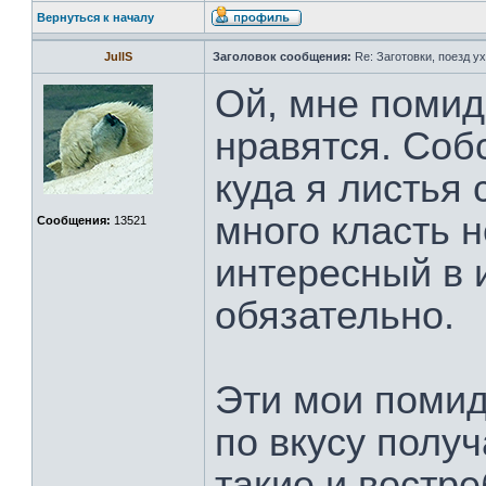
Вернуться к началу
JullS
Заголовок сообщения:
Re: Заготовки, поезд ух
Ой, мне помид
нравятся. Соб
куда я листья
много класть н
Сообщения:
13521
интересный в 
обязательно.
Эти мои поми
по вкусу полу
такие и востр