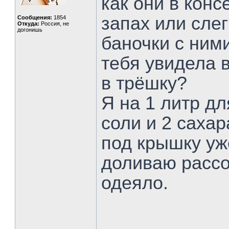
как они в кон
запах или сле
Сообщения:
1854
Откуда:
Россия, не
догонишь
баночки с ними
тебя увидела в
в трёшку?
Я на 1 литр д
соли и 2 сахара
под крышку уже
доливаю рассо
одеяло.