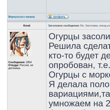
Вернуться к началу
Koral
Заголовок сообщения:
Re: Заготовки, поезд ух
Огурцы засоли
Решила сделат
кто-то будет д
опробован, т.е
Сообщения:
1854
Откуда:
Россия, не
догонишь
Огурцы с морк
Я делала поло
вариациями,та
умножаем на 2