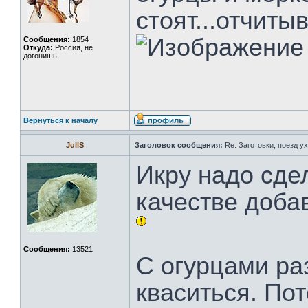
стоят...отчиты
Сообщения:
1854
Откуда:
Россия, не
догонишь
Вернуться к началу
JullS
Заголовок сообщения:
Re: Заготовки, поезд ух
Икру надо сдел
качестве добав
Сообщения:
13521
С огурцами ра
кваситься. По