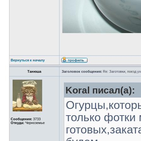
Вернуться к началу
Танюша
Заголовок сообщения:
Re: Заготовки, поезд ух
Koral писал(а):
Огурцы,которы
только фотки 
Сообщения:
3733
Откуда:
Черноземье
готовых,зака