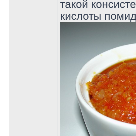
такой консисте
кислоты помид