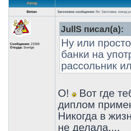
Автор
Bettan
Заголовок сообщения:
Re: Заготовки, поезд ух
JullS писал(а):
Ну или просто
Сообщения:
21569
Откуда:
Sverige
банки на упот
рассольник ил
О!
Вот где те
диплом приме
Никогда в жиз
не делала....