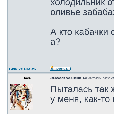
холодильник от
оливье забаба
А кто кабачки
а?
Вернуться к началу
Koral
Заголовок сообщения:
Re: Заготовки, поезд ух
Пыталась так 
у меня, как-то 