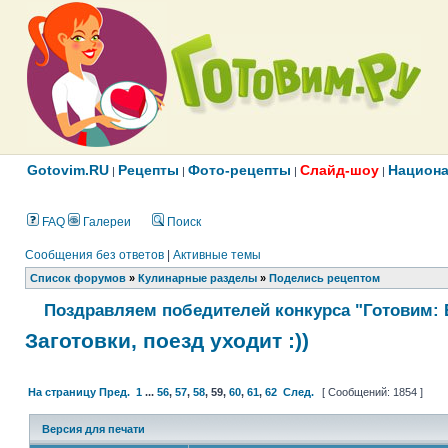
Gotovim.RU
Рецепты
Фото-рецепты
Слайд-шоу
Национа
|
|
|
|
FAQ
Галереи
Поиск
Сообщения без ответов
|
Активные темы
Список форумов
»
Кулинарные разделы
»
Поделись рецептом
Поздравляем победителей конкурса "Готовим: 
Заготовки, поезд уходит :))
На страницу
Пред.
1
...
56
,
57
,
58
,
59
,
60
,
61
,
62
След.
[ Сообщений: 1854 ]
Версия для печати