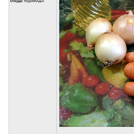
Откуда:
НедоМКАДье