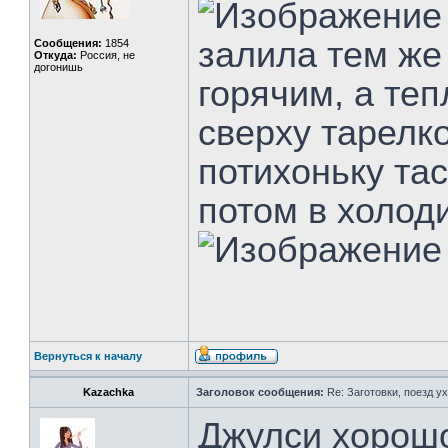
залила тем же
Сообщения:
1854
Откуда:
Россия, не
догонишь
горячим, а те
сверху тарелко
потихоньку тас
потом в холод
Вернуться к началу
Kazachka
Заголовок сообщения:
Re: Заготовки, поезд ух
Джулси хорош