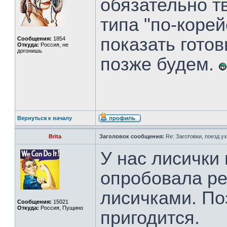
обязательно т
типа "по-корей
показать гото
Сообщения:
1854
Откуда:
Россия, не
догонишь
позже будем.
Вернуться к началу
Brita
Заголовок сообщения:
Re: Заготовки, поезд ух
У нас лисички
опробовала ре
лисичками. По
Сообщения:
15021
Откуда:
Россия, Пущино
пригодится.