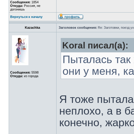
Сообщения:
1854
Откуда:
Россия, не
догонишь
Вернуться к началу
Kazachka
Заголовок сообщения:
Re: Заготовки, поезд ух
Koral писал(а):
Пыталась так 
они у меня, ка
Сообщения:
5598
Откуда:
из города
Я тоже пытала
неплохо, а в б
конечно, жарк