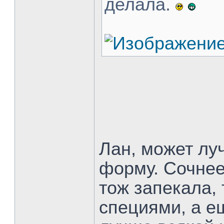
делала.
Лан, может луч
форму. Сочнее
тож запекала,
специями, а е