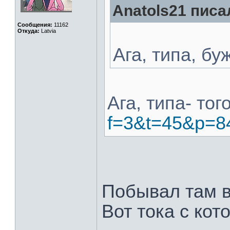
Anatols21 писал
Сообщения:
11162
Откуда:
Latvia
Ага, типа, б
Ага, типа- тог
f=3&t=45&p=8
Побывал там в
Вот тока с кот