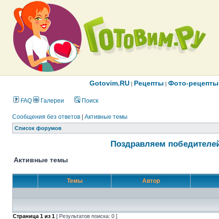
Gotovim.RU
Рецепты
Фото-рецепты
|
|
FAQ
Галереи
Поиск
Сообщения без ответов
|
Активные темы
Список форумов
Поздравляем победителей
Активные темы
Темы
Автор
Страница
1
из
1
[ Результатов поиска: 0 ]