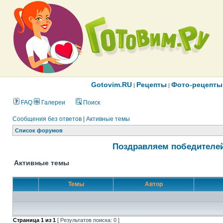
Gotovim.RU
Рецепты
Фото-рецепты
|
|
FAQ
Галереи
Поиск
Сообщения без ответов
|
Активные темы
Список форумов
Поздравляем победителей
Активные темы
Темы
Автор
Страница
1
из
1
[ Результатов поиска: 0 ]