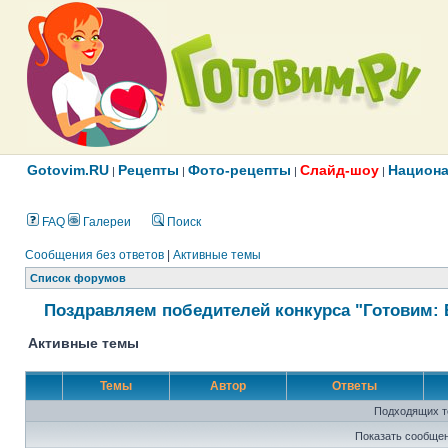
Gotovim.RU
Рецепты
Фото-рецепты
Слайд-шоу
Национа
|
|
|
|
FAQ
Галереи
Поиск
Сообщения без ответов
|
Активные темы
Список форумов
Поздравляем победителей конкурса "Готовим: 
Активные темы
Темы
Автор
Ответы
Подходящих т
Показать сообщен