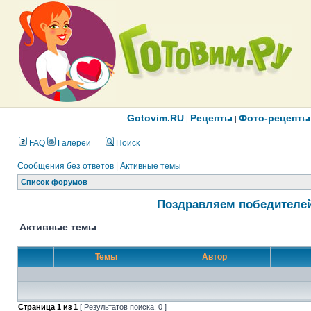
Gotovim.RU
Рецепты
Фото-рецепты
|
|
FAQ
Галереи
Поиск
Сообщения без ответов
|
Активные темы
Список форумов
Поздравляем победителей
Активные темы
Темы
Автор
Страница
1
из
1
[ Результатов поиска: 0 ]