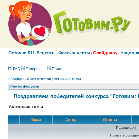
Gotovim.RU
Рецепты
Фото-рецепты
Слайд-шоу
Национа
|
|
|
|
FAQ
Галереи
Поиск
Сообщения без ответов
|
Активные темы
Список форумов
Поздравляем победителей конкурса "Готовим: 
Активные темы
Темы
Автор
Ответы
Подходящих т
Показать сообщен