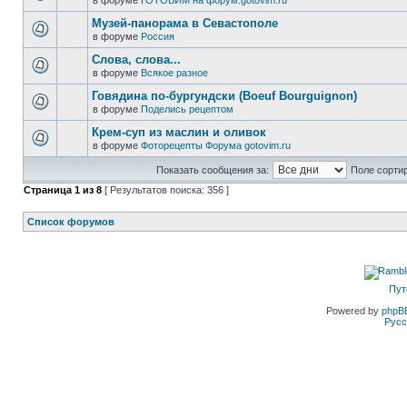
в форуме
ГОТОВИМ на форум.gotovim.ru
Музей-панорама в Севастополе
в форуме
Россия
Слова, слова...
в форуме
Всякое разное
Говядина по-бургундски (Boeuf Bourguignon)
в форуме
Поделись рецептом
Крем-суп из маслин и оливок
в форуме
Фоторецепты Форума gotovim.ru
Показать сообщения за:
Поле сортир
Страница
1
из
8
[ Результатов поиска: 356 ]
Список форумов
Пут
Powered by
phpB
Русс