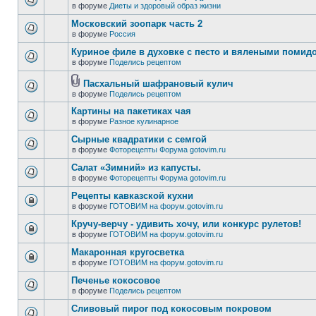
в форуме
Диеты и здоровый образ жизни
Московский зоопарк часть 2
в форуме
Россия
Куриное филе в духовке с песто и вялеными помид
в форуме
Поделись рецептом
Пасхальный шафрановый кулич
в форуме
Поделись рецептом
Картины на пакетиках чая
в форуме
Разное кулинарное
Сырные квадратики с семгой
в форуме
Фоторецепты Форума gotovim.ru
Салат «Зимний» из капусты.
в форуме
Фоторецепты Форума gotovim.ru
Рецепты кавказской кухни
в форуме
ГОТОВИМ на форум.gotovim.ru
Кручу-верчу - удивить хочу, или конкурс рулетов!
в форуме
ГОТОВИМ на форум.gotovim.ru
Макаронная кругосветка
в форуме
ГОТОВИМ на форум.gotovim.ru
Печенье кокосовое
в форуме
Поделись рецептом
Сливовый пирог под кокосовым покровом