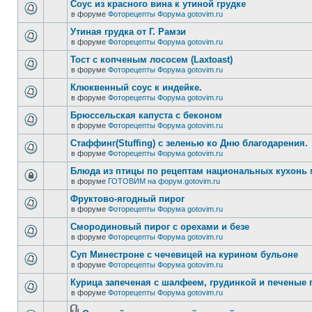
Соус из красного вина к утиной грудке
в форуме
Фоторецепты Форума gotovim.ru
Утиная грудка от Г. Рамзи
в форуме
Фоторецепты Форума gotovim.ru
Тост с копченым лососем (Laxtoast)
в форуме
Фоторецепты Форума gotovim.ru
Клюквенный соус к индейке.
в форуме
Фоторецепты Форума gotovim.ru
Брюссельская капуста с беконом
в форуме
Фоторецепты Форума gotovim.ru
Стаффинг(Stuffing) с зеленью ко Дню благодарения.
в форуме
Фоторецепты Форума gotovim.ru
Блюда из птицы по рецептам национальных кухонь
в форуме
ГОТОВИМ на форум.gotovim.ru
Фруктово-ягодный пирог
в форуме
Фоторецепты Форума gotovim.ru
Смородиновый пирог с орехами и безе
в форуме
Фоторецепты Форума gotovim.ru
Суп Минестроне с чечевицей на курином бульоне
в форуме
Фоторецепты Форума gotovim.ru
Курица запеченая с шалфеем, грудинкой и печеные
в форуме
Фоторецепты Форума gotovim.ru