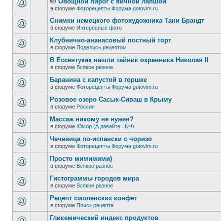
Овощной пирог с яичной лапшой
в форуме
Фоторецепты Форума gotovim.ru
Снимки немецкого фотохудожника Тани Брандт
в форуме
Интересные фото
Клубнично-ананасовый постный торт
в форуме
Поделись рецептом
В Ессентуках нашли тайник охранника Николая II
в форуме
Всякое разное
Баранина с капустой в горшке
в форуме
Фоторецепты Форума gotovim.ru
Розовое озеро Сасык-Сиваш в Крыму
в форуме
Россия
Массаж никому не нужен?
в форуме
Юмор (А давайте...№!)
Чечевица по-испански с чоризо
в форуме
Фоторецепты Форума gotovim.ru
Просто мимимими)
в форуме
Всякое разное
Гистограммы городов мира
в форуме
Всякое разное
Рецепт смоленских конфет
в форуме
Поиск рецепта
Гликемический индекс продуктов