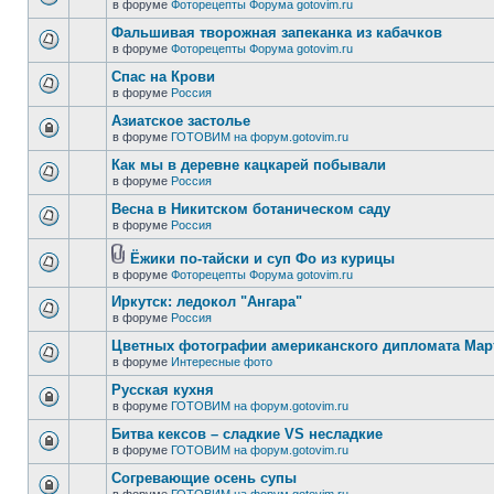
в форуме
Фоторецепты Форума gotovim.ru
Фальшивая творожная запеканка из кабачков
в форуме
Фоторецепты Форума gotovim.ru
Спас на Крови
в форуме
Россия
Азиатское застолье
в форуме
ГОТОВИМ на форум.gotovim.ru
Как мы в деревне кацкарей побывали
в форуме
Россия
Весна в Никитском ботаническом саду
в форуме
Россия
Ёжики по-тайски и суп Фо из курицы
в форуме
Фоторецепты Форума gotovim.ru
Иркутск: ледокол "Ангара"
в форуме
Россия
Цветных фотографии американского дипломата Ма
в форуме
Интересные фото
Русская кухня
в форуме
ГОТОВИМ на форум.gotovim.ru
Битва кексов – сладкие VS несладкие
в форуме
ГОТОВИМ на форум.gotovim.ru
Согревающие осень супы