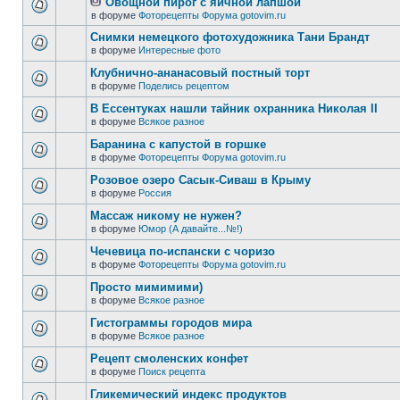
Овощной пирог с яичной лапшой
в форуме
Фоторецепты Форума gotovim.ru
Снимки немецкого фотохудожника Тани Брандт
в форуме
Интересные фото
Клубнично-ананасовый постный торт
в форуме
Поделись рецептом
В Ессентуках нашли тайник охранника Николая II
в форуме
Всякое разное
Баранина с капустой в горшке
в форуме
Фоторецепты Форума gotovim.ru
Розовое озеро Сасык-Сиваш в Крыму
в форуме
Россия
Массаж никому не нужен?
в форуме
Юмор (А давайте...№!)
Чечевица по-испански с чоризо
в форуме
Фоторецепты Форума gotovim.ru
Просто мимимими)
в форуме
Всякое разное
Гистограммы городов мира
в форуме
Всякое разное
Рецепт смоленских конфет
в форуме
Поиск рецепта
Гликемический индекс продуктов