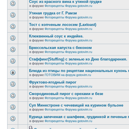
Соус из красного вина к утиной грудке
в форуме
Фоторецепты Форума gotovim.ru
Утиная грудка от Г. Рамзи
в форуме
Фоторецепты Форума gotovim.ru
Тост с копченым лососем (Laxtoast)
в форуме
Фоторецепты Форума gotovim.ru
Клюквенный соус к индейке.
в форуме
Фоторецепты Форума gotovim.ru
Брюссельская капуста с беконом
в форуме
Фоторецепты Форума gotovim.ru
Стаффинг(Stuffing) с зеленью ко Дню благодарения.
в форуме
Фоторецепты Форума gotovim.ru
Блюда из птицы по рецептам национальных кухонь
в форуме
ГОТОВИМ на форум.gotovim.ru
Фруктово-ягодный пирог
в форуме
Фоторецепты Форума gotovim.ru
Смородиновый пирог с орехами и безе
в форуме
Фоторецепты Форума gotovim.ru
Суп Минестроне с чечевицей на курином бульоне
в форуме
Фоторецепты Форума gotovim.ru
Курица запеченая с шалфеем, грудинкой и печеные
в форуме
Фоторецепты Форума gotovim.ru