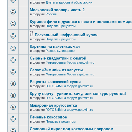
в форуме
Диеты и здоровый образ жизни
Московский зоопарк часть 2
в форуме
Россия
Куриное филе в духовке с песто и вялеными помид
в форуме
Поделись рецептом
Пасхальный шафрановый кулич
в форуме
Поделись рецептом
Картины на пакетиках чая
в форуме
Разное кулинарное
Сырные квадратики с семгой
в форуме
Фоторецепты Форума gotovim.ru
Салат «Зимний» из капусты.
в форуме
Фоторецепты Форума gotovim.ru
Рецепты кавказской кухни
в форуме
ГОТОВИМ на форум.gotovim.ru
Кручу-верчу - удивить хочу, или конкурс рулетов!
в форуме
ГОТОВИМ на форум.gotovim.ru
Макаронная кругосветка
в форуме
ГОТОВИМ на форум.gotovim.ru
Печенье кокосовое
в форуме
Поделись рецептом
Сливовый пирог под кокосовым покровом