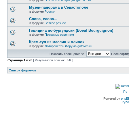
в форуме
ГОТОВИМ на форум.gotovim.ru
Музей-панорама в Севастополе
в форуме
Россия
Слова, слова...
в форуме
Всякое разное
Говядина по-бургундски (Boeuf Bourguignon)
в форуме
Поделись рецептом
Крем-суп из маслин и оливок
в форуме
Фоторецепты Форума gotovim.ru
Показать сообщения за:
Поле сортир
Страница
1
из
8
[ Результатов поиска: 356 ]
Список форумов
Пут
Powered by
phpB
Русс