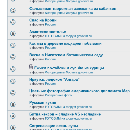
в форуме
Фоторецепты Форума gotovim.ru
Фальшивая творожная запеканка из кабачков
в форуме
Фоторецепты Форума gotovim.ru
Спас на Крови
в форуме
Россия
Азиатское застолье
в форуме
ГОТОВИМ на форум.gotovim.ru
Как мы в деревне кацкарей побывали
в форуме
Россия
Весна в Никитском ботаническом саду
в форуме
Россия
Ёжики по-тайски и суп Фо из курицы
в форуме
Фоторецепты Форума gotovim.ru
Иркутск: ледокол "Ангара"
в форуме
Россия
Цветных фотографии американского дипломата Ма
в форуме
Интересные фото
Русская кухня
в форуме
ГОТОВИМ на форум.gotovim.ru
Битва кексов – сладкие VS несладкие
в форуме
ГОТОВИМ на форум.gotovim.ru
Согревающие осень супы