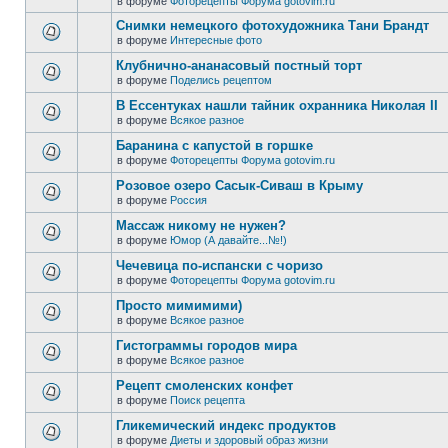
в форуме
Фоторецепты Форума gotovim.ru
Снимки немецкого фотохудожника Тани Брандт
в форуме
Интересные фото
Клубнично-ананасовый постный торт
в форуме
Поделись рецептом
В Ессентуках нашли тайник охранника Николая II
в форуме
Всякое разное
Баранина с капустой в горшке
в форуме
Фоторецепты Форума gotovim.ru
Розовое озеро Сасык-Сиваш в Крыму
в форуме
Россия
Массаж никому не нужен?
в форуме
Юмор (А давайте...№!)
Чечевица по-испански с чоризо
в форуме
Фоторецепты Форума gotovim.ru
Просто мимимими)
в форуме
Всякое разное
Гистограммы городов мира
в форуме
Всякое разное
Рецепт смоленских конфет
в форуме
Поиск рецепта
Гликемический индекс продуктов
в форуме
Диеты и здоровый образ жизни