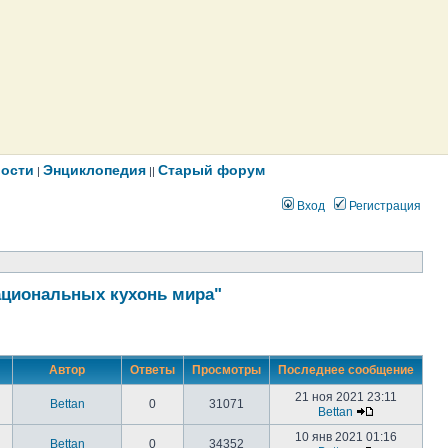
ости
Энциклопедия
Старый форум
|
||
Вход
Регистрация
ациональных кухонь мира"
Автор
Ответы
Просмотры
Последнее сообщение
21 ноя 2021 23:11
Bettan
0
31071
Bettan
10 янв 2021 01:16
Bettan
0
34352