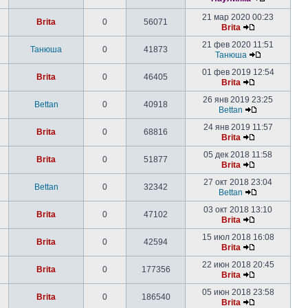
21 мар 2020 00:23
Brita
0
56071
Brita
21 фев 2020 11:51
Танюша
0
41873
Танюша
01 фев 2019 12:54
Brita
0
46405
Brita
26 янв 2019 23:25
Bettan
0
40918
Bettan
24 янв 2019 11:57
Brita
0
68816
Brita
05 дек 2018 11:58
Brita
0
51877
Brita
27 окт 2018 23:04
Bettan
0
32342
Bettan
03 окт 2018 13:10
Brita
0
47102
Brita
15 июл 2018 16:08
Brita
0
42594
Brita
22 июн 2018 20:45
Brita
0
177356
Brita
05 июн 2018 23:58
Brita
0
186540
Brita