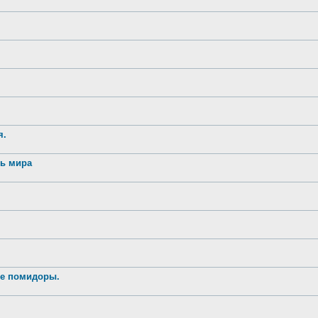
я.
нь мира
ые помидоры.