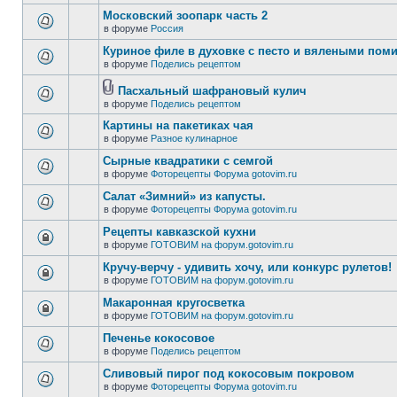
Московский зоопарк часть 2
в форуме
Россия
Куриное филе в духовке с песто и вялеными пом
в форуме
Поделись рецептом
Пасхальный шафрановый кулич
в форуме
Поделись рецептом
Картины на пакетиках чая
в форуме
Разное кулинарное
Сырные квадратики с семгой
в форуме
Фоторецепты Форума gotovim.ru
Салат «Зимний» из капусты.
в форуме
Фоторецепты Форума gotovim.ru
Рецепты кавказской кухни
в форуме
ГОТОВИМ на форум.gotovim.ru
Кручу-верчу - удивить хочу, или конкурс рулетов!
в форуме
ГОТОВИМ на форум.gotovim.ru
Макаронная кругосветка
в форуме
ГОТОВИМ на форум.gotovim.ru
Печенье кокосовое
в форуме
Поделись рецептом
Сливовый пирог под кокосовым покровом
в форуме
Фоторецепты Форума gotovim.ru