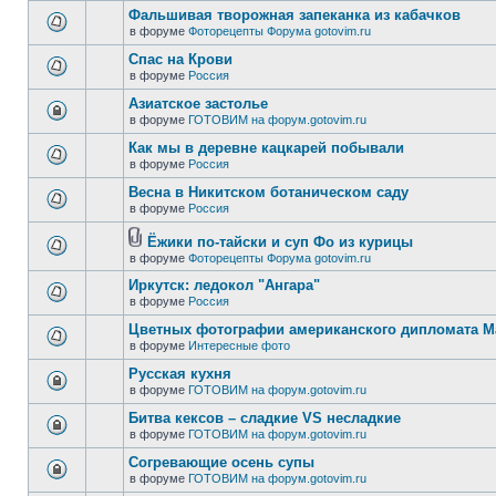
Фальшивая творожная запеканка из кабачков
в форуме
Фоторецепты Форума gotovim.ru
Спас на Крови
в форуме
Россия
Азиатское застолье
в форуме
ГОТОВИМ на форум.gotovim.ru
Как мы в деревне кацкарей побывали
в форуме
Россия
Весна в Никитском ботаническом саду
в форуме
Россия
Ёжики по-тайски и суп Фо из курицы
в форуме
Фоторецепты Форума gotovim.ru
Иркутск: ледокол "Ангара"
в форуме
Россия
Цветных фотографии американского дипломата 
в форуме
Интересные фото
Русская кухня
в форуме
ГОТОВИМ на форум.gotovim.ru
Битва кексов – сладкие VS несладкие
в форуме
ГОТОВИМ на форум.gotovim.ru
Согревающие осень супы
в форуме
ГОТОВИМ на форум.gotovim.ru