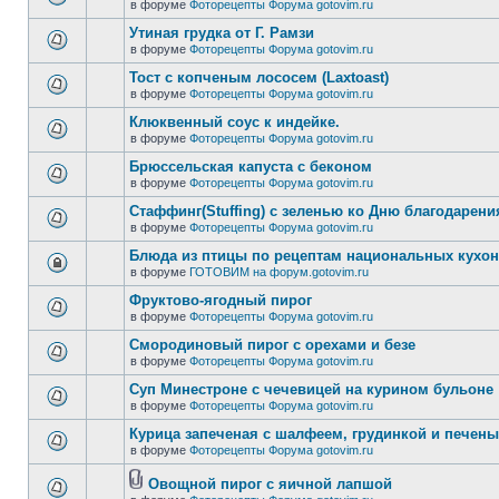
в форуме
Фоторецепты Форума gotovim.ru
Утиная грудка от Г. Рамзи
в форуме
Фоторецепты Форума gotovim.ru
Тост с копченым лососем (Laxtoast)
в форуме
Фоторецепты Форума gotovim.ru
Клюквенный соус к индейке.
в форуме
Фоторецепты Форума gotovim.ru
Брюссельская капуста с беконом
в форуме
Фоторецепты Форума gotovim.ru
Стаффинг(Stuffing) с зеленью ко Дню благодарени
в форуме
Фоторецепты Форума gotovim.ru
Блюда из птицы по рецептам национальных кухо
в форуме
ГОТОВИМ на форум.gotovim.ru
Фруктово-ягодный пирог
в форуме
Фоторецепты Форума gotovim.ru
Смородиновый пирог с орехами и безе
в форуме
Фоторецепты Форума gotovim.ru
Суп Минестроне с чечевицей на курином бульоне
в форуме
Фоторецепты Форума gotovim.ru
Курица запеченая с шалфеем, грудинкой и печен
в форуме
Фоторецепты Форума gotovim.ru
Овощной пирог с яичной лапшой