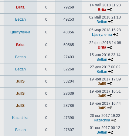
14 май 2018 11:23
Brita
0
79269
Brita
02 май 2018 21:18
Bettan
0
49253
Bettan
05 мар 2018 15:28
Цветyлечка
0
43856
Цветyлечка
22 фев 2018 14:09
Brita
0
50565
Brita
15 янв 2018 23:14
Bettan
0
27403
Bettan
27 дек 2017 00:02
Bettan
0
32268
Bettan
19 ноя 2017 17:09
JullS
0
33204
JullS
19 ноя 2017 16:51
JullS
0
28639
JullS
19 ноя 2017 16:44
JullS
0
28786
JullS
20 окт 2017 19:22
Kazachka
0
47390
Kazachka
01 окт 2017 00:12
Bettan
0
27607
Bettan