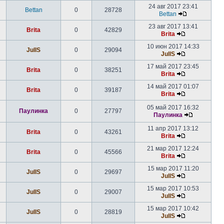
24 авг 2017 23:41
Bettan
0
28728
Bettan
23 авг 2017 13:41
Brita
0
42829
Brita
10 июн 2017 14:33
JullS
0
29094
JullS
17 май 2017 23:45
Brita
0
38251
Brita
14 май 2017 01:07
Brita
0
39187
Brita
05 май 2017 16:32
Паулинка
0
27797
Паулинка
11 апр 2017 13:12
Brita
0
43261
Brita
21 мар 2017 12:24
Brita
0
45566
Brita
15 мар 2017 11:20
JullS
0
29697
JullS
15 мар 2017 10:53
JullS
0
29007
JullS
15 мар 2017 10:42
JullS
0
28819
JullS