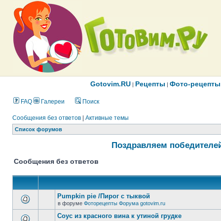
Gotovim.RU
Рецепты
Фото-рецепты
|
|
FAQ
Галереи
Поиск
Сообщения без ответов
|
Активные темы
Список форумов
Поздравляем победителей
Сообщения без ответов
Pumpkin pie /Пирог с тыквой
в форуме
Фоторецепты Форума gotovim.ru
Соус из красного вина к утиной грудке