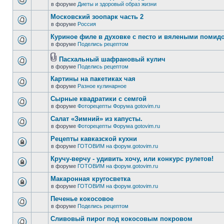
в форуме
Диеты и здоровый образ жизни
Московский зоопарк часть 2
в форуме
Россия
Куриное филе в духовке с песто и вялеными помид
в форуме
Поделись рецептом
Пасхальный шафрановый кулич
в форуме
Поделись рецептом
Картины на пакетиках чая
в форуме
Разное кулинарное
Сырные квадратики с семгой
в форуме
Фоторецепты Форума gotovim.ru
Салат «Зимний» из капусты.
в форуме
Фоторецепты Форума gotovim.ru
Рецепты кавказской кухни
в форуме
ГОТОВИМ на форум.gotovim.ru
Кручу-верчу - удивить хочу, или конкурс рулетов!
в форуме
ГОТОВИМ на форум.gotovim.ru
Макаронная кругосветка
в форуме
ГОТОВИМ на форум.gotovim.ru
Печенье кокосовое
в форуме
Поделись рецептом
Сливовый пирог под кокосовым покровом