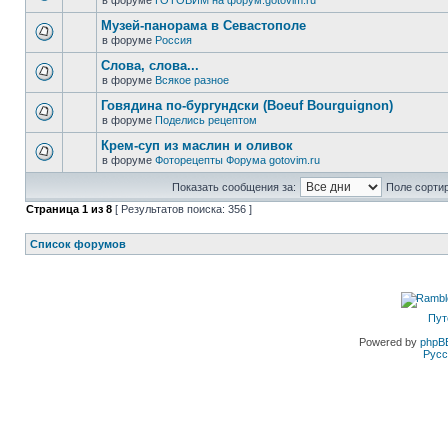
в форуме
ГОТОВИМ на форум.gotovim.ru
Музей-панорама в Севастополе
в форуме
Россия
Слова, слова...
в форуме
Всякое разное
Говядина по-бургундски (Boeuf Bourguignon)
в форуме
Поделись рецептом
Крем-суп из маслин и оливок
в форуме
Фоторецепты Форума gotovim.ru
Показать сообщения за:
Поле сортир
Страница
1
из
8
[ Результатов поиска: 356 ]
Список форумов
Пут
Powered by
phpB
Русс