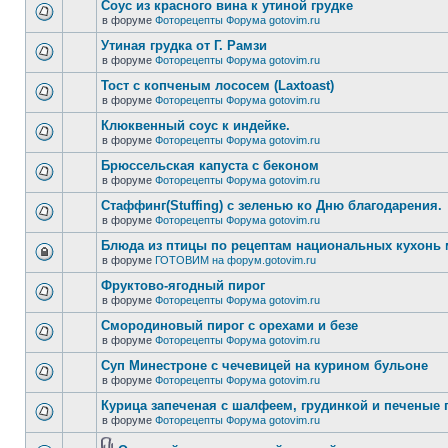
Соус из красного вина к утиной грудке
в форуме
Фоторецепты Форума gotovim.ru
Утиная грудка от Г. Рамзи
в форуме
Фоторецепты Форума gotovim.ru
Тост с копченым лососем (Laxtoast)
в форуме
Фоторецепты Форума gotovim.ru
Клюквенный соус к индейке.
в форуме
Фоторецепты Форума gotovim.ru
Брюссельская капуста с беконом
в форуме
Фоторецепты Форума gotovim.ru
Стаффинг(Stuffing) с зеленью ко Дню благодарения.
в форуме
Фоторецепты Форума gotovim.ru
Блюда из птицы по рецептам национальных кухонь
в форуме
ГОТОВИМ на форум.gotovim.ru
Фруктово-ягодный пирог
в форуме
Фоторецепты Форума gotovim.ru
Смородиновый пирог с орехами и безе
в форуме
Фоторецепты Форума gotovim.ru
Суп Минестроне с чечевицей на курином бульоне
в форуме
Фоторецепты Форума gotovim.ru
Курица запеченая с шалфеем, грудинкой и печеные
в форуме
Фоторецепты Форума gotovim.ru