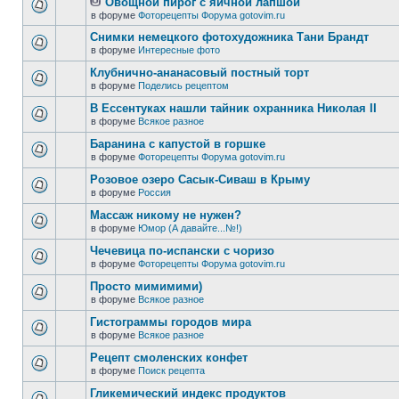
Овощной пирог с яичной лапшой
в форуме
Фоторецепты Форума gotovim.ru
Снимки немецкого фотохудожника Тани Брандт
в форуме
Интересные фото
Клубнично-ананасовый постный торт
в форуме
Поделись рецептом
В Ессентуках нашли тайник охранника Николая II
в форуме
Всякое разное
Баранина с капустой в горшке
в форуме
Фоторецепты Форума gotovim.ru
Розовое озеро Сасык-Сиваш в Крыму
в форуме
Россия
Массаж никому не нужен?
в форуме
Юмор (А давайте...№!)
Чечевица по-испански с чоризо
в форуме
Фоторецепты Форума gotovim.ru
Просто мимимими)
в форуме
Всякое разное
Гистограммы городов мира
в форуме
Всякое разное
Рецепт смоленских конфет
в форуме
Поиск рецепта
Гликемический индекс продуктов