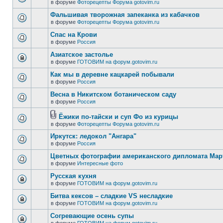
в форуме
Фоторецепты Форума gotovim.ru
Фальшивая творожная запеканка из кабачков
в форуме
Фоторецепты Форума gotovim.ru
Спас на Крови
в форуме
Россия
Азиатское застолье
в форуме
ГОТОВИМ на форум.gotovim.ru
Как мы в деревне кацкарей побывали
в форуме
Россия
Весна в Никитском ботаническом саду
в форуме
Россия
Ёжики по-тайски и суп Фо из курицы
в форуме
Фоторецепты Форума gotovim.ru
Иркутск: ледокол "Ангара"
в форуме
Россия
Цветных фотографии американского дипломата Ма
в форуме
Интересные фото
Русская кухня
в форуме
ГОТОВИМ на форум.gotovim.ru
Битва кексов – сладкие VS несладкие
в форуме
ГОТОВИМ на форум.gotovim.ru
Согревающие осень супы