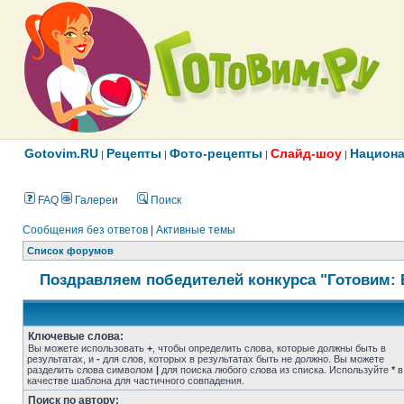
Gotovim.RU
Рецепты
Фото-рецепты
Слайд-шоу
Национа
|
|
|
|
FAQ
Галереи
Поиск
Сообщения без ответов
|
Активные темы
Список форумов
Поздравляем победителей конкурса "Готовим: 
Ключевые слова:
Вы можете использовать
+
, чтобы определить слова, которые должны быть в
результатах, и
-
для слов, которых в результатах быть не должно. Вы можете
разделить слова символом
|
для поиска любого слова из списка. Используйте
*
в
качестве шаблона для частичного совпадения.
Поиск по автору: