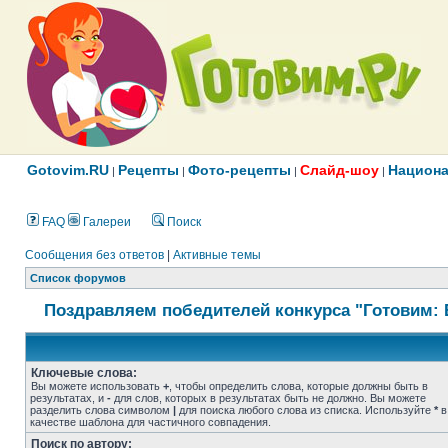
Gotovim.RU
Рецепты
Фото-рецепты
Слайд-шоу
Национа
|
|
|
|
FAQ
Галереи
Поиск
Сообщения без ответов
|
Активные темы
Список форумов
Поздравляем победителей конкурса "Готовим: 
Ключевые слова:
Вы можете использовать
+
, чтобы определить слова, которые должны быть в
результатах, и
-
для слов, которых в результатах быть не должно. Вы можете
разделить слова символом
|
для поиска любого слова из списка. Используйте
*
в
качестве шаблона для частичного совпадения.
Поиск по автору: