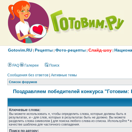
Gotovim.RU
Рецепты
Фото-рецепты
Слайд-шоу
Национа
|
|
|
|
FAQ
Галереи
Поиск
Сообщения без ответов
|
Активные темы
Список форумов
Поздравляем победителей конкурса "Готовим: 
Ключевые слова:
Вы можете использовать
+
, чтобы определить слова, которые должны быть в
результатах, и
-
для слов, которых в результатах быть не должно. Вы можете
разделить слова символом
|
для поиска любого слова из списка. Используйте
*
в
качестве шаблона для частичного совпадения.
Поиск по автору: