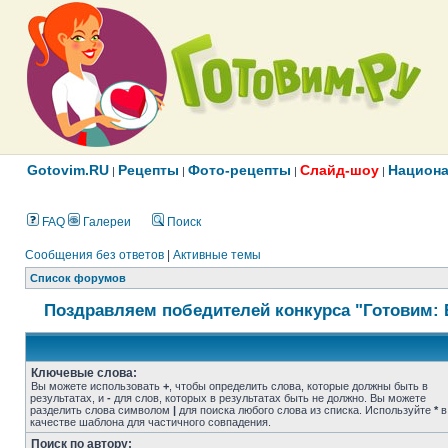
Gotovim.RU
Рецепты
Фото-рецепты
Слайд-шоу
Национа
|
|
|
|
FAQ
Галереи
Поиск
Сообщения без ответов
|
Активные темы
Список форумов
Поздравляем победителей конкурса "Готовим: 
Ключевые слова:
Вы можете использовать
+
, чтобы определить слова, которые должны быть в
результатах, и
-
для слов, которых в результатах быть не должно. Вы можете
разделить слова символом
|
для поиска любого слова из списка. Используйте
*
в
качестве шаблона для частичного совпадения.
Поиск по автору: