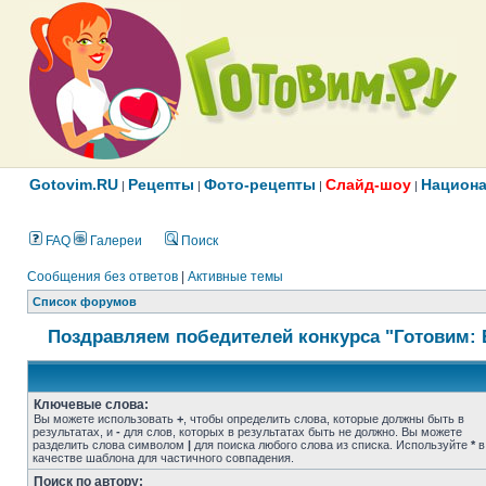
Gotovim.RU
Рецепты
Фото-рецепты
Слайд-шоу
Национа
|
|
|
|
FAQ
Галереи
Поиск
Сообщения без ответов
|
Активные темы
Список форумов
Поздравляем победителей конкурса "Готовим: 
Ключевые слова:
Вы можете использовать
+
, чтобы определить слова, которые должны быть в
результатах, и
-
для слов, которых в результатах быть не должно. Вы можете
разделить слова символом
|
для поиска любого слова из списка. Используйте
*
в
качестве шаблона для частичного совпадения.
Поиск по автору: