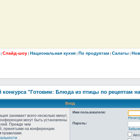
Слайд-шоу
Национальная кухня
По продуктам
Салаты
Нов
|
|
|
|
|
 конкурса "Готовим: Блюда из птицы по рецептам н
Вход
Имя пользователя:
ция занимает всего несколько минут,
Регист
конференции могут быть установлены
Пароль:
елей. Прежде чем
ой, принятыми на конференции.
Забыли
и
правилами.
Авт
иальности