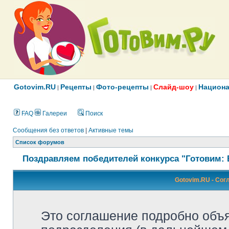
Gotovim.RU
Рецепты
Фото-рецепты
Слайд-шоу
Национа
|
|
|
|
FAQ
Галереи
Поиск
Сообщения без ответов
|
Активные темы
Список форумов
Поздравляем победителей конкурса "Готовим: 
Gotovim.RU - Со
Это соглашение подробно объяс