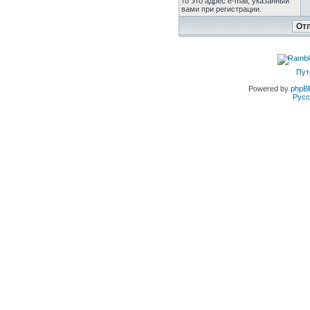
то это адрес e-mail, указанный
вами при регистрации.
Пут
Powered by
phpB
Русс