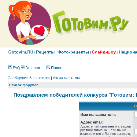
Gotovim.RU
Рецепты
Фото-рецепты
Слайд-шоу
Национа
|
|
|
|
FAQ
Галереи
Поиск
Сообщения без ответов
|
Активные темы
Список форумов
Поздравляем победителей конкурса "Готовим: 
О
Имя пользователя:
Адрес email:
Адрес email, связанный с вашей
учётной записью. Если вы не
изменили его в Личном разделе,