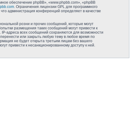
мное обеспечение phpBB», «www.phpbb.com», «phpBB
pbb.com
. Ограничения лицензии GPL для программного
, что администрация конференций определяет в качестве
иональной розни и прочих сообщений, которые могут
Попытки размещения таких сообщений могут привести к
. IP-адреса всех сообщений сохраняются для возможности
 перенести или закрыть любую тему в любое время по
ормация не будет открыта третьим лицам без вашего
гут привести к несанкционированному доступу к ней.