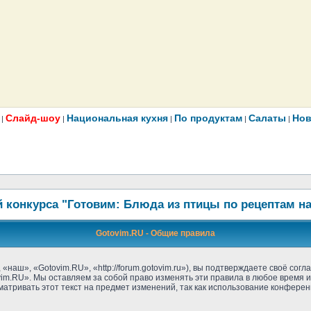
Слайд-шоу
Национальная кухня
По продуктам
Салаты
Нов
|
|
|
|
|
 конкурса "Готовим: Блюда из птицы по рецептам н
Gotovim.RU - Общие правила
аш», «Gotovim.RU», «http://forum.gotovim.ru»), вы подтверждаете своё согл
im.RU». Мы оставляем за собой право изменять эти правила в любое время и
атривать этот текст на предмет изменений, так как использование конфере