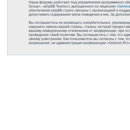
Наши форумы работают под управлением программного обе
Group», «phpBB Teams»), выпущенного по лицензии «
General
обеспечения phpBB строго связаны с организацией и подде
допустимого содержания и/или поведения в них. За допол
Вы соглашаетесь не размещать оскорбительных, угрожающих
нарушить законы вашей страны, страны, которая предостав
вашему немедленному отключению от конференции, при этом
проведения такой политики. Вы соглашаетесь с тем, что а
своему усмотрению. Как пользователь вы согласны с тем, ч
разрешения, ни администрация конференции «Gotovim.RU», н