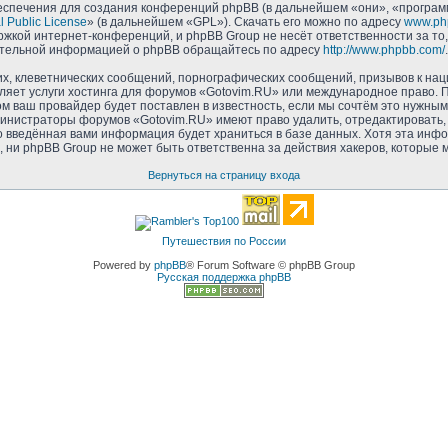
спечения для создания конференций phpBB (в дальнейшем «они», «програм
 Public License
» (в дальнейшем «GPL»). Скачать его можно по адресу
www.ph
ржкой интернет-конференций, и phpBB Group не несёт ответственности за то
нительной информацией о phpBB обращайтесь по адресу
http://www.phpbb.com/
.
, клеветнических сообщений, порнографических сообщений, призывов к нац
ляет услуги хостинга для форумов «Gotovim.RU» или международное право. 
 ваш провайдер будет поставлен в известность, если мы сочтём это нужным
дминистраторы форумов «Gotovim.RU» имеют право удалить, отредактировать,
то введённая вами информация будет храниться в базе данных. Хотя эта инф
и phpBB Group не может быть ответственна за действия хакеров, которые мо
Вернуться на страницу входа
Путешествия по России
Powered by
phpBB
® Forum Software © phpBB Group
Русская поддержка phpBB