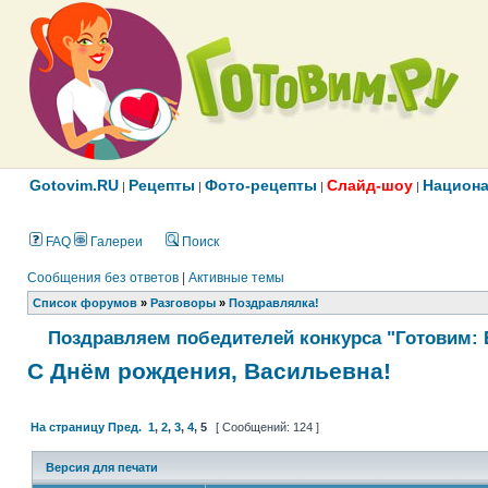
Gotovim.RU
Рецепты
Фото-рецепты
Слайд-шоу
Национа
|
|
|
|
FAQ
Галереи
Поиск
Сообщения без ответов
|
Активные темы
Список форумов
»
Разговоры
»
Поздравлялка!
Поздравляем победителей конкурса "Готовим: 
С Днём рождения, Васильевна!
На страницу
Пред.
1
,
2
,
3
,
4
,
5
[ Сообщений: 124 ]
Версия для печати