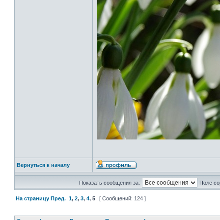
Вернуться к началу
Показать сообщения за:
Поле со
На страницу
Пред.
1
,
2
,
3
,
4
,
5
[ Сообщений: 124 ]